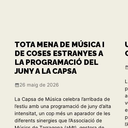
TOTA MENA DE MÚSICA I
DE COSES ESTRANYES A
LA PROGRAMACIÓ DEL
JUNY A LA CAPSA
L
26 maig de 2026
p
a
La Capsa de Música celebra l’arribada de
v
l’estiu amb una programació de juny d’alta
e
intensitat, un cop més un aparador de les
p
diferents sinergies que l’Associació de
l
Músics de Tarragona (aMt), gestora de