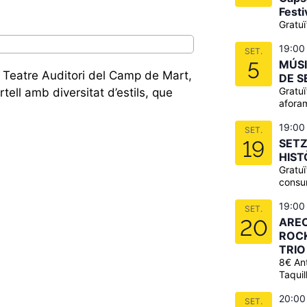
Festi
Gratuï
19:00
SET.
5
MÚSI
l Teatre Auditori del Camp de Mart,
DE S
Gratuï
ll amb diversitat d’estils, que
afora
19:00
SET.
19
SETZ
HIST
Gratu
consu
19:00
SET.
20
AREC
ROC
TRIO
8€ Ant
Taquil
20:00
SET.