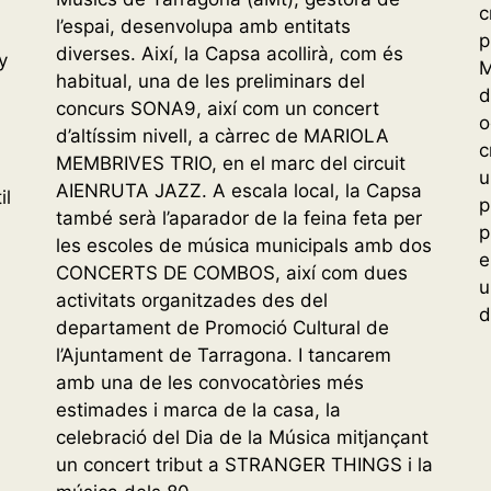
c
l’espai, desenvolupa amb entitats
p
diverses. Així, la Capsa acollirà, com és
y
M
habitual, una de les preliminars del
d
concurs SONA9, així com un concert
o
d’altíssim nivell, a càrrec de MARIOLA
c
MEMBRIVES TRIO, en el marc del circuit
u
AIENRUTA JAZZ. A escala local, la Capsa
il
p
també serà l’aparador de la feina feta per
p
les escoles de música municipals amb dos
e
CONCERTS DE COMBOS, així com dues
u
activitats organitzades des del
d
departament de Promoció Cultural de
l’Ajuntament de Tarragona. I tancarem
amb una de les convocatòries més
estimades i marca de la casa, la
celebració del Dia de la Música mitjançant
un concert tribut a STRANGER THINGS i la