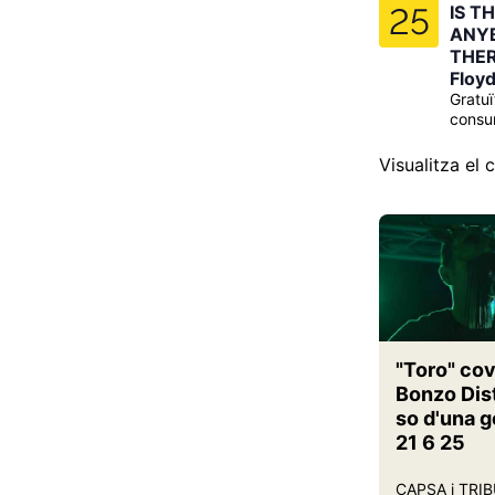
25
IS T
ANY
THER
Floy
Gratu
consu
Visualitza el 
"Toro" cov
Bonzo Dist
so d'una g
21 6 25
CAPSA i TRI