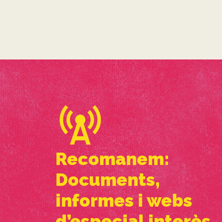
Recomanem:
Documents,
informes i webs
d’especial interès